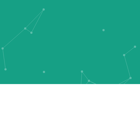
Продуктовая линейка Герветина
®